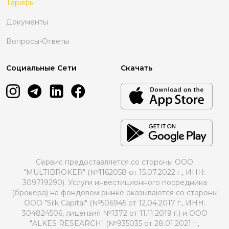
Тарифы
Документы
Вопросы-Ответы
Социальные Сети
Скачать
Сервис предоставляется со стороны ООО
"MULTIBROKER" (№1162058 от 15.07.2022 г., ИНН:
309719290). Услуги инвестиционного посредника
(брокера) на фондовом рынке оказываются со стороны
ООО "Silk Capital" (№506945 от 12.04.2017 г., ИНН:
304824506, лицензия №1372 от 11.11.2019 г.) и ООО
"ALKES RESEARCH" (№935035 от 28.01.2021 г.,